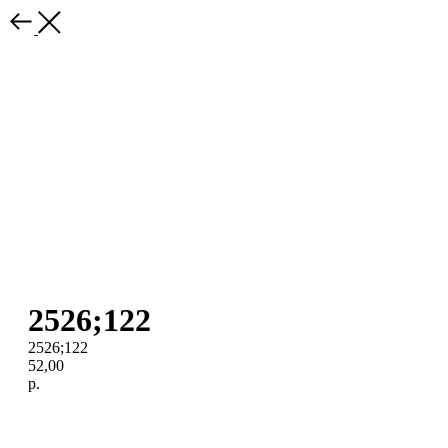
2526;122
2526;122
52,00
р.