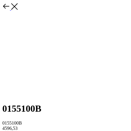
0155100B
0155100B
4596,53