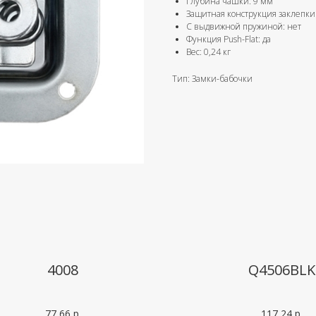
Глубина чашки: 9 мм
Защитная конструкция заклепки
С выдвижной пружиной: нет
Функция Push-Flat: да
Вес: 0,24 кг
Тип: Замки-бабочки
4008
Q4506BLK
77,66
р.
117,24
р.