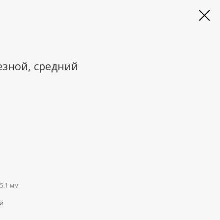
езной, средний
 5.1 мм
ый