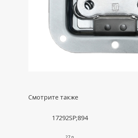
Смотрите также
17292SP;894
27
р.