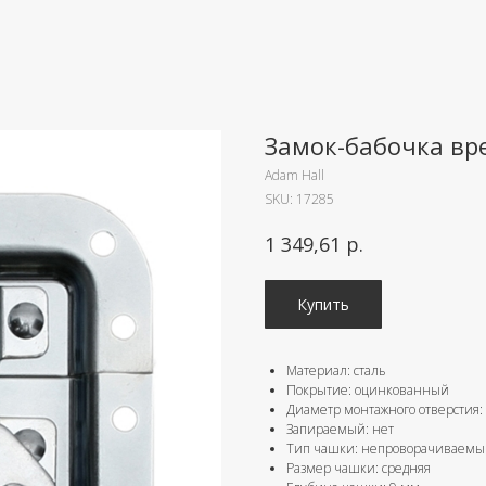
Замок-бабочка вр
Adam Hall
SKU:
17285
р.
1 349,61
Купить
Материал: сталь
Покрытие: оцинкованный
Диаметр монтажного отверстия:
Запираемый: нет
Тип чашки: непроворачиваем
Размер чашки: средняя