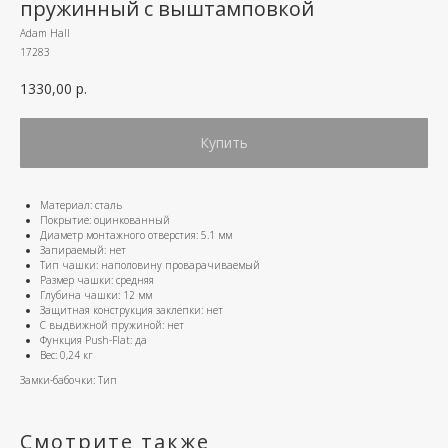
пружинный с выштамповкой
Adam Hall
17283
1330,00
р.
Купить
Материал: сталь
Покрытие: оцинкованный
Диаметр монтажного отверстия: 5.1 мм
Запираемый: нет
Тип чашки: наполовину проварачиваемый
Размер чашки: средняя
Глубина чашки: 12 мм
Защитная конструкция заклепки: нет
С выдвижной пружиной: нет
Функция Push-Flat: да
Вес: 0,24 кг
Замки-бабочки: Тип
Смотрите также