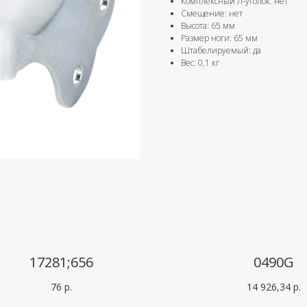
Комплексный Л-уголок: нет
Смещение: нет
Высота: 65 мм
Размер ноги: 65 мм
Штабелируемый: да
Вес: 0,1 кг
17281;656
0490G
76
р.
14 926,34
р.