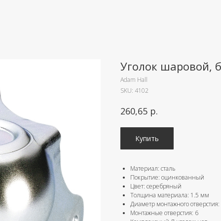
Уголок шаровой, 
Adam Hall
SKU:
4102
р.
260,65
Купить
Материал: сталь
Покрытие: оцинкованный
Цвет: серебряный
Толщина материала: 1.5 мм
Диаметр монтажного отверстия:
Монтажные отверстия: 6