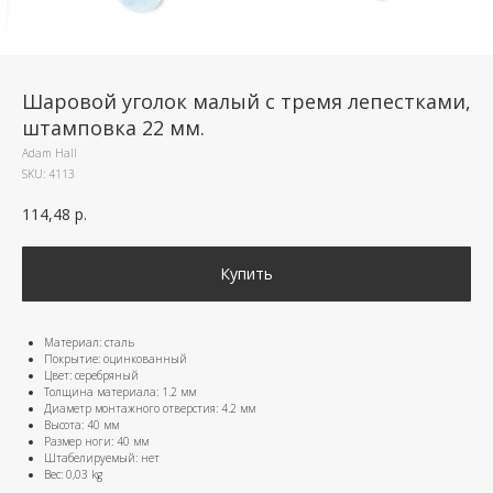
Шаровой уголок малый с тремя лепестками,
штамповка 22 мм.
Adam Hall
SKU:
4113
114,48
р.
Купить
Материал: сталь
Покрытие: оцинкованный
Цвет: серебряный
Толщина материала: 1.2 мм
Диаметр монтажного отверстия: 4.2 мм
Высота: 40 мм
Размер ноги: 40 мм
Штабелируемый: нет
Вес: 0,03 kg