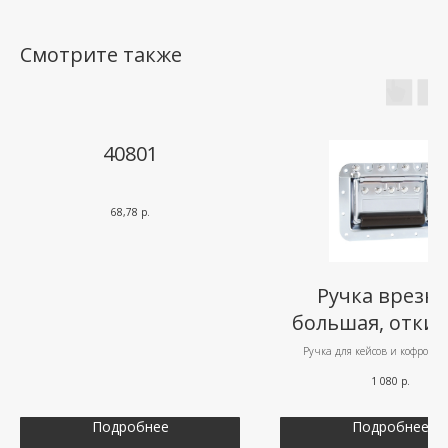
Смотрите также
40801
68,78
р.
Ручка врезна
большая, откид
Ручка для кейсов и кофров вр
большая, откидная. Выполне
оцинкованной стали светлого 
1 080
р.
черной пластиковой рукоят
Артикул 34085
Подробнее
Подробнее