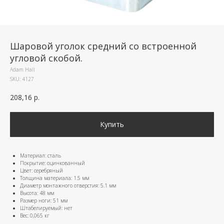
Шаровой уголок средний со встроенной
угловой скобой.
Adam Hall
SKU:
4127
208,16
р.
Купить
Материал: сталь
Покрытие: оцинкованный
Цвет: серебряный
Толщина материала: 1.5 мм
Диаметр монтажного отверстия: 5.1 мм
Высота: 48 мм
Размер ноги: 51 мм
Штабелируемый: нет
Вес: 0,065 кг