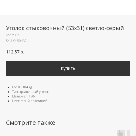
Уголок стыковочный (53х31) светло-серый
Adam Hall
SKU:
Q4504AG​
112,57
р.
Купить
Вес: 0,0184 kg
Тип: крышечный уголок
Материал: ПА6
Цвет: серый алюминий
Смотрите также