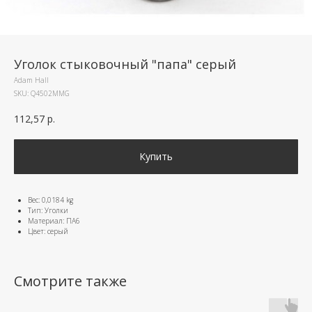
Уголок стыковочный "папа" серый
Adam Hall
SKU:
Q4502MMG
112,57
р.
Купить
Вес: 0,0184 kg
Тип: Уголки
Материал: ПА6
Цвет: серый
Смотрите также