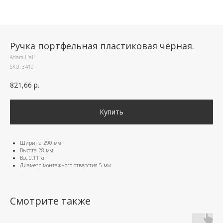
Ручка портфельная пластиковая чёрная.
Adam Hall
SKU:
3419
821,66
р.
Купить
Ширина 290 мм
Высота 28 мм
Вес 0.11 кг
Диаметр монтажного отверстия 5 мм
Смотрите также