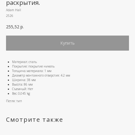
раскрытия.
Adam Hall
2526
255,52
р.
Купить
Материал: сталь
Покрытие: покрытие никель
Толщина материала: 1 мм
Диаметр монтажного отверстия: 4.2 мм
Ширина: 38 мм
Высота: 86 мм
Съемный: Нет
Вес: 0,045 kg
Петля: тип
Смотрите также