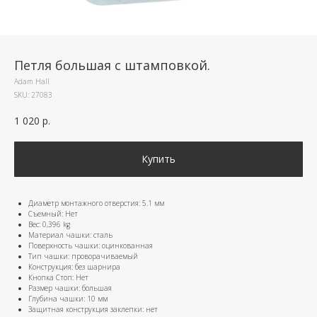
Петля большая с штамповкой.
Adam Hall
SKU:
27083
1 020
р.
Купить
Диаметр монтажного отверстия: 5.1 мм
Съемный: Нет
Вес: 0,396 kg
Материал чашки: сталь
Поверхность чашки: оцинкованная
Тип чашки: проворачиваемый
Конструкция: без шарнира
Кнопка Стоп: Нет
Размер чашки: большая
Глубина чашки: 10 мм
Защитная конструкция заклепки: нет