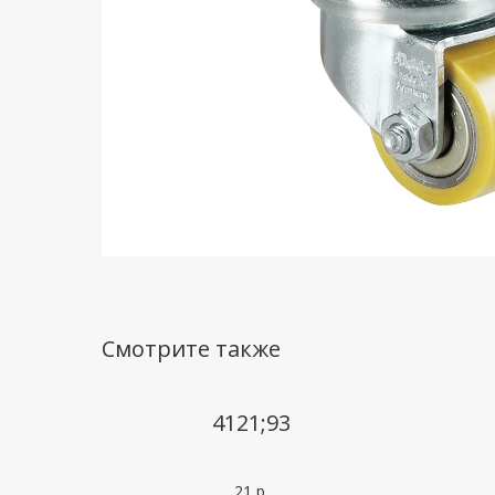
Смотрите также
4121;93
21
р.