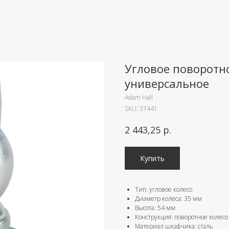
Угловое поворотно
универсальное
Adam Hall
SKU:
37441
р.
2 443,25
Купить
Тип: угловое колесо
Диаметр колеса: 35 мм
Высота: 54 мм
Конструкция: поворотное колесо
Материал шкафчика: сталь