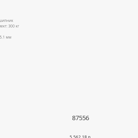
дшипник
ект: 300 кг
5.1 мм
87556
5 562,18
р.