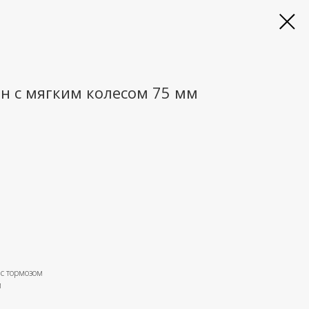
н с мягким колесом 75 мм
 с тормозом
й