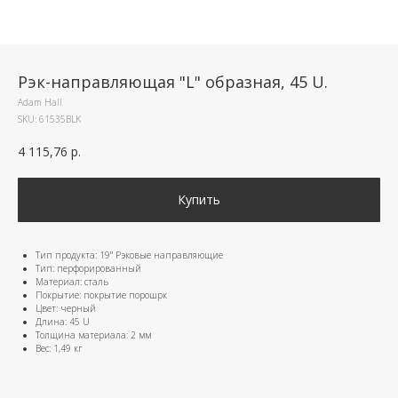
Рэк-направляющая "L" образная, 45 U.
Adam Hall
SKU:
61535BLK
4 115,76
р.
Купить
Тип продукта: 19" Рэковые направляющие
Тип: перфорированный
Материал: сталь
Покрытие: покрытие порошрк
Цвет: черный
Длина: 45 U
Толщина материала: 2 мм
Вес: 1,49 кг